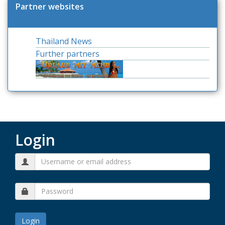
Partner websites
Thailand News
Further partners
Login