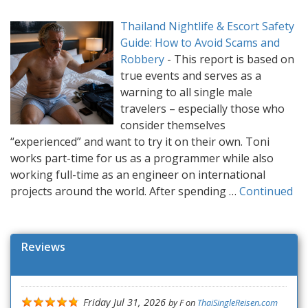
Thailand Nightlife & Escort Safety
Guide: How to Avoid Scams and
Robbery
-
This report is based on
true events and serves as a
warning to all single male
travelers – especially those who
consider themselves
“experienced” and want to try it on their own. Toni
works part-time for us as a programmer while also
working full-time as an engineer on international
projects around the world. After spending …
Continued
Reviews
Friday Jul 31, 2026
by
F
on
ThaiSingleReisen.com