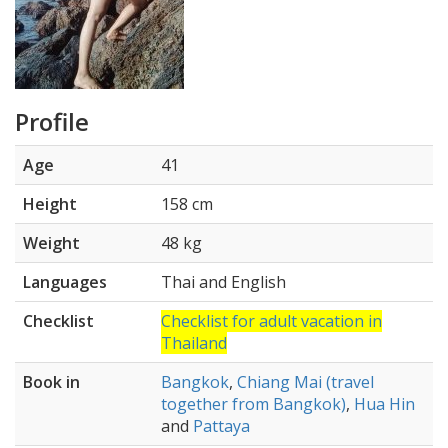
Profile
Age
41
Height
158 cm
Weight
48 kg
Languages
Thai and English
Checklist
Checklist for adult vacation in
Thailand
Book in
Bangkok
,
Chiang Mai (travel
together from Bangkok)
,
Hua Hin
and
Pattaya