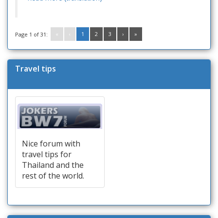
«
‹
1
2
3
›
»
Page 1 of 31:
Travel tips
Nice forum with
travel tips for
Thailand and the
rest of the world.