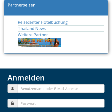
Partnerseiten
Reisecenter Hotelbuchung
Thailand News
Weitere Partner
Anmelden