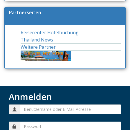
Partnerseiten
Reisecenter Hotelbuchung
Thailand News
Weitere Partner
Anmelden