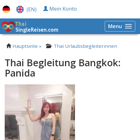
Mein Konto
(EN)
Menu
Togg
navi
Hauptseite »
Thai Urlaubsbegleiterinnen
Thai Begleitung Bangkok:
Panida