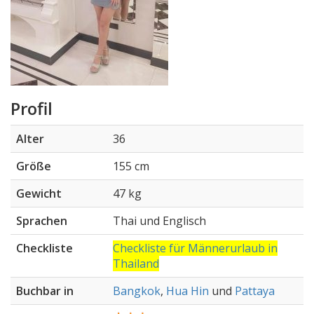
Profil
Alter
36
Größe
155 cm
Gewicht
47 kg
Sprachen
Thai und Englisch
Checkliste
Checkliste für Männerurlaub in
Thailand
Buchbar in
Bangkok
,
Hua Hin
und
Pattaya