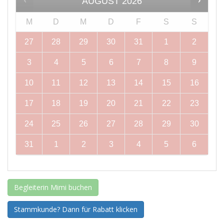
AUGUST
2026
M
D
M
D
F
S
S
27
28
29
30
31
1
2
3
4
5
6
7
8
9
10
11
12
13
14
15
16
17
18
19
20
21
22
23
24
25
26
27
28
29
30
31
1
2
3
4
5
6
Begleiterin Mimi buchen
Stammkunde? Dann für Rabatt klicken