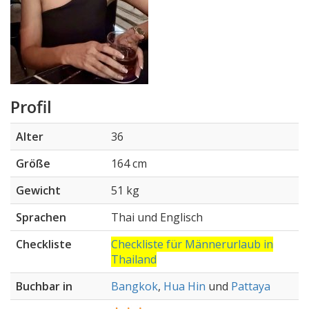
Profil
Alter
36
Größe
164 cm
Gewicht
51 kg
Sprachen
Thai und Englisch
Checkliste
Checkliste für Männerurlaub in
Thailand
Buchbar in
Bangkok
,
Hua Hin
und
Pattaya