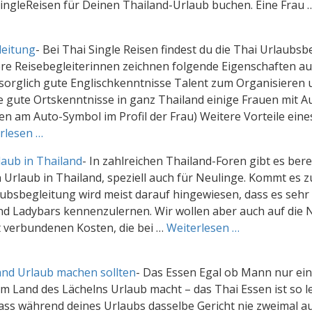
SingleReisen für Deinen Thailand-Urlaub buchen. Eine Frau 
leitung
-
Bei Thai Single Reisen findest du die Thai Urlaubsb
ere Reisebegleiterinnen zeichnen folgende Eigenschaften au
ürsorglich gute Englischkenntnisse Talent zum Organisieren
e gute Ortskenntnisse in ganz Thailand einige Frauen mit A
n am Auto-Symbol im Profil der Frau) Weitere Vorteile eine
rlesen …
laub in Thailand
-
In zahlreichen Thailand-Foren gibt es berei
n Urlaub in Thailand, speziell auch für Neulinge. Kommt es 
bsbegleitung wird meist darauf hingewiesen, dass es sehr 
nd Ladybars kennenzulernen. Wir wollen aber auch auf die 
 verbundenen Kosten, die bei …
Weiterlesen …
nd Urlaub machen sollten
-
Das Essen Egal ob Mann nur ein
m Land des Lächelns Urlaub macht – das Thai Essen ist so l
ass während deines Urlaubs dasselbe Gericht nie zweimal a