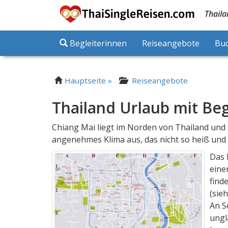
Thaila
Begleiterinnen
Reiseangebote
Bu
Hauptseite »
Reiseangebote
Thailand Urlaub mit Beg
Chiang Mai liegt im Norden von Thailand und 
angenehmes Klima aus, das nicht so heiß und 
Das 
eine
find
(sie
An S
ungl