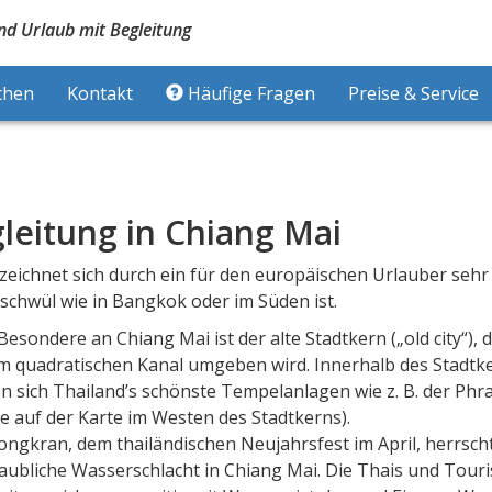
nd Urlaub mit Begleitung
chen
Kontakt
Häufige Fragen
Preise & Service
leitung in Chiang Mai
zeichnet sich durch ein für den europäischen Urlauber sehr
schwül wie in Bangkok oder im Süden ist.
Besondere an Chiang Mai ist der alte Stadtkern („old city“), 
m quadratischen Kanal umgeben wird. Innerhalb des Stadtk
en sich Thailand’s schönste Tempelanlagen wie z. B. der Phr
he auf der Karte im Westen des Stadtkerns).
ongkran, dem thailändischen Neujahrsfest im April, herrsch
aubliche Wasserschlacht in Chiang Mai. Die Thais und Touri