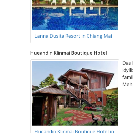
Lanna Dusita Resort in Chiang Mai
Hueandin Klinmai Boutique Hotel
Das 
idyl
fami
Mehr
Hueandin Klinmai Boutique Hotel in