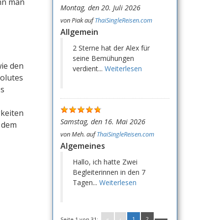
enn man
Montag, den 20. Juli 2026
von
Piak
auf
ThaiSingleReisen.com
Allgemein
2 Sterne hat der Alex für
seine Bemühungen
wie den
verdient...
Weiterlesen
solutes
es
gkeiten
Samstag, den 16. Mai 2026
f dem
von
Meh.
auf
ThaiSingleReisen.com
Algemeines
Hallo, ich hatte Zwei
Begleiterinnen in den 7
Tagen...
Weiterlesen
«
‹
1
2
Seite 1 von 31: