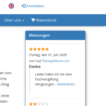
Anmelden
Über uns
Warenkorb
Meinungen
Freitag, den 31. Juli 2026
von
F
auf
ThaiSingleReisen.com
Danke
der von
Leider hatte ich mir eine
erns
Fischvergiftung
a Sing
reingezogen...
Weiterlesen
t eine
sten