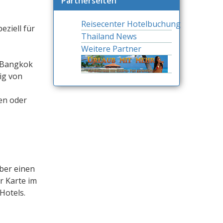
Partnerseiten
Reisecenter Hotelbuchung
eziell für
Thailand News
Weitere Partner
n Bangkok
ig von
en oder
ber einen
r Karte im
Hotels.