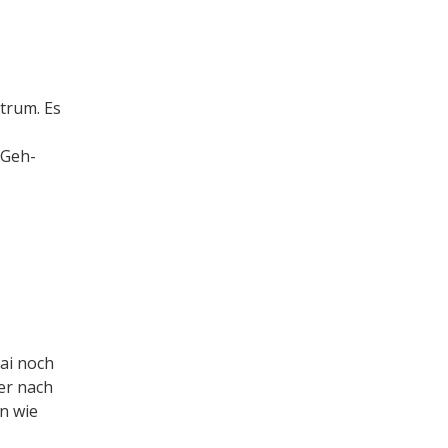
ntrum. Es
 Geh-
ai noch
ter nach
n wie