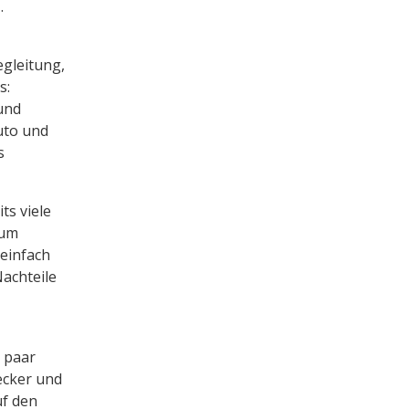
…
egleitung,
s:
 und
uto und
s
ts viele
zum
einfach
Nachteile
 paar
ecker und
uf den