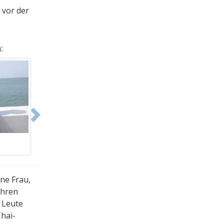
 vor der
:
Next
ine Frau,
ihren
 Leute
Thai-