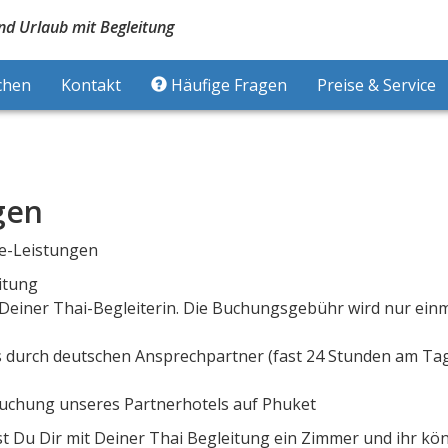
nd Urlaub mit Begleitung
chen
Kontakt
Häufige Fragen
Preise & Service
gen
ce-Leistungen
itung
einer Thai-Begleiterin. Die Buchungsgebühr wird nur einm
 durch deutschen Ansprechpartner (fast 24 Stunden am Tag
uchung unseres Partnerhotels auf Phuket
st Du Dir mit Deiner Thai Begleitung ein Zimmer und ihr kö