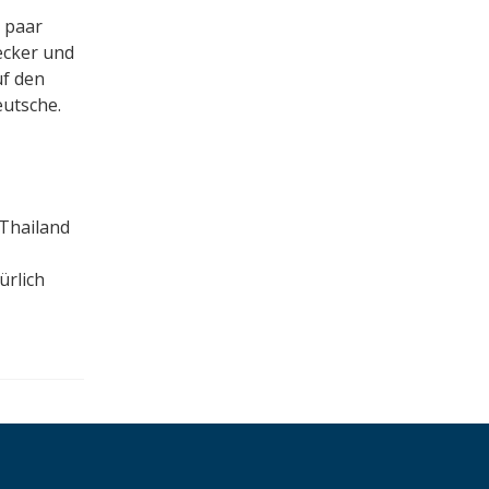
 paar
ecker und
uf den
eutsche.
 Thailand
ürlich