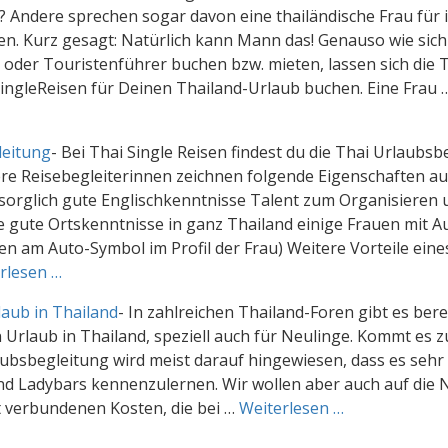
? Andere sprechen sogar davon eine thailändische Frau für 
en. Kurz gesagt: Natürlich kann Mann das! Genauso wie sich
 oder Touristenführer buchen bzw. mieten, lassen sich die 
SingleReisen für Deinen Thailand-Urlaub buchen. Eine Frau 
leitung
-
Bei Thai Single Reisen findest du die Thai Urlaubsb
ere Reisebegleiterinnen zeichnen folgende Eigenschaften au
ürsorglich gute Englischkenntnisse Talent zum Organisieren
e gute Ortskenntnisse in ganz Thailand einige Frauen mit A
n am Auto-Symbol im Profil der Frau) Weitere Vorteile eine
rlesen …
laub in Thailand
-
In zahlreichen Thailand-Foren gibt es berei
n Urlaub in Thailand, speziell auch für Neulinge. Kommt es 
bsbegleitung wird meist darauf hingewiesen, dass es sehr 
nd Ladybars kennenzulernen. Wir wollen aber auch auf die 
 verbundenen Kosten, die bei …
Weiterlesen …