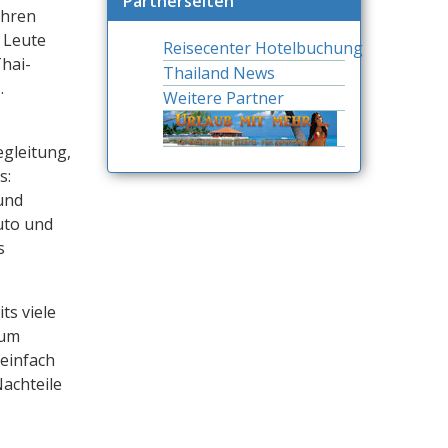
Partnerseiten
ihren
 Leute
Reisecenter Hotelbuchung
Thai-
Thailand News
…
Weitere Partner
egleitung,
s:
 und
uto und
s
ts viele
zum
einfach
Nachteile