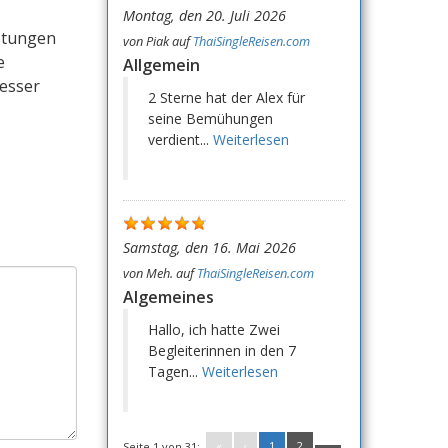
Montag, den 20. Juli 2026
istungen
von
Piak
auf
ThaiSingleReisen.com
e
Allgemein
besser
2 Sterne hat der Alex für
seine Bemühungen
verdient...
Weiterlesen
Samstag, den 16. Mai 2026
von
Meh.
auf
ThaiSingleReisen.com
Algemeines
Hallo, ich hatte Zwei
Begleiterinnen in den 7
Tagen...
Weiterlesen
«
‹
1
2
Seite 1 von 31: