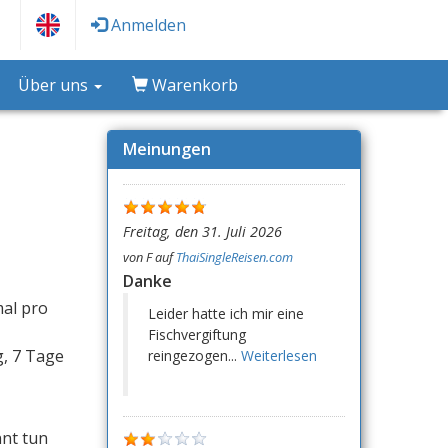
Anmelden
Über uns
Warenkorb
Meinungen
Freitag, den 31. Juli 2026
von
F
auf
ThaiSingleReisen.com
Danke
al pro
Leider hatte ich mir eine
Fischvergiftung
, 7 Tage
reingezogen...
Weiterlesen
nnt tun