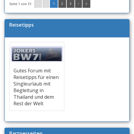
«
‹
1
2
3
›
»
Seite 1 von 31:
Reisetipps
Gutes Forum mit
Reisetipps für einen
Singleurlaub mit
Begleitung in
Thailand und dem
Rest der Welt
Partnerseiten