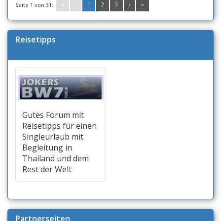
«
‹
1
2
3
›
»
Seite 1 von 31:
Reisetipps
Gutes Forum mit
Reisetipps für einen
Singleurlaub mit
Begleitung in
Thailand und dem
Rest der Welt
Partnerseiten