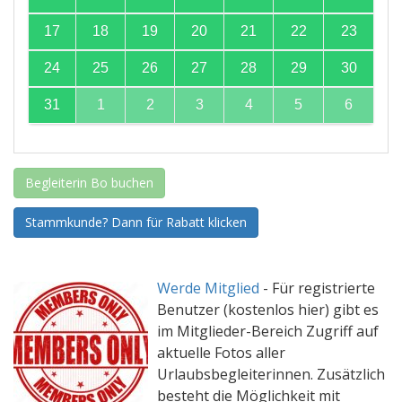
17
18
19
20
21
22
23
24
25
26
27
28
29
30
31
1
2
3
4
5
6
Begleiterin Bo buchen
Stammkunde? Dann für Rabatt klicken
Werde Mitglied
-
Für registrierte
Benutzer (kostenlos hier) gibt es
im Mitglieder-Bereich Zugriff auf
aktuelle Fotos aller
Urlaubsbegleiterinnen. Zusätzlich
besteht die Möglichkeit mit