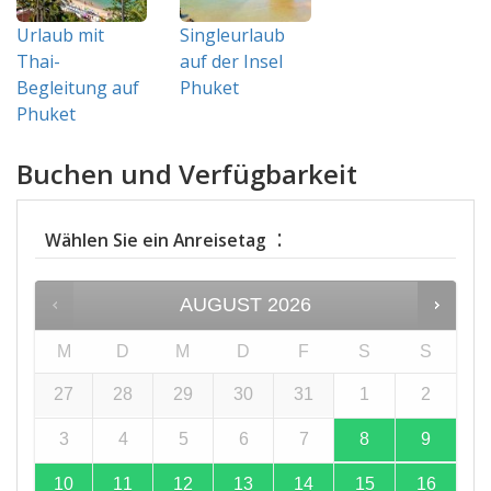
Urlaub mit
Singleurlaub
Thai-
auf der Insel
Begleitung auf
Phuket
Phuket
Buchen und Verfügbarkeit
:
Wählen Sie ein Anreisetag
AUGUST
2026
M
D
M
D
F
S
S
27
28
29
30
31
1
2
3
4
5
6
7
8
9
10
11
12
13
14
15
16